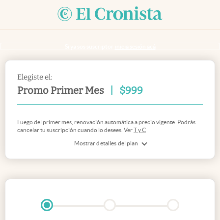
Si ya sos suscriptor
inicia sesión acá
Elegiste el:
Promo Primer Mes
|
$
999
Luego del primer mes, renovación automática a precio vigente. Podrás
cancelar tu suscripción cuando lo desees. Ver
T y C
Mostrar detalles del plan