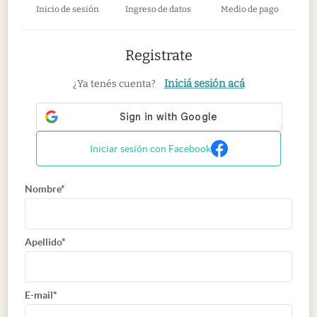
Inicio de sesión
Ingreso de datos
Medio de pago
Registrate
Iniciá sesión acá
¿Ya tenés cuenta?
Iniciar sesión con Facebook
Nombre*
Apellido*
E-mail*