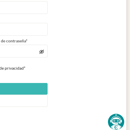
 de contraseña*
 de privacidad*
n nueva pestaña