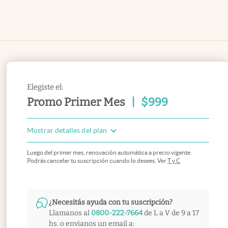
Elegiste el:
Promo Primer Mes
|
$
999
Mostrar detalles del plan
Luego del primer mes, renovación automática a precio vigente.
Podrás cancelar tu suscripción cuando lo desees. Ver
T y C
¿Necesitás ayuda con tu suscripción?
Llamanos al
0800-222-7664
de L a V de 9 a 17
hs. o envianos un email a: