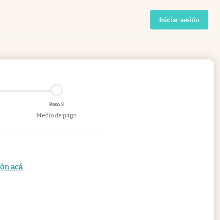
Iniciar sesión
Paso 3
Medio de pago
ión acá