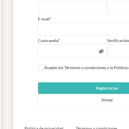
E-mail*
Contraseña*
Verificación
Acepto los Términos y condiciones y la Política
Registrarme
Volver
abre en nueva pestaña
abre e
Política de privacidad
Términos y condiciones