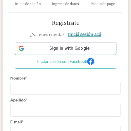
Inicio de sesión
Ingreso de datos
Medio de pago
Registrate
Iniciá sesión acá
¿Ya tenés cuenta?
Iniciar sesión con Facebook
Nombre*
Apellido*
E-mail*