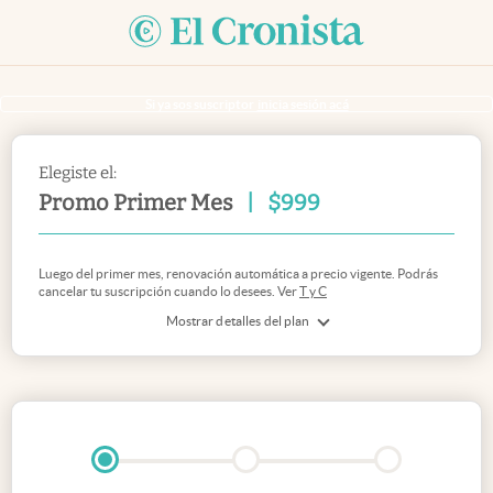
Si ya sos suscriptor
inicia sesión acá
Elegiste el:
Promo Primer Mes
|
$
999
Luego del primer mes, renovación automática a precio vigente. Podrás
cancelar tu suscripción cuando lo desees. Ver
T y C
Mostrar detalles del plan