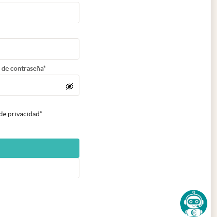
 de contraseña*
 de privacidad*
n nueva pestaña