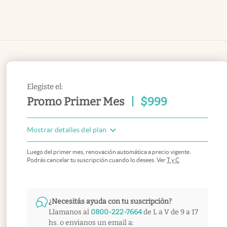
Elegiste el:
Promo Primer Mes
|
$
999
Mostrar detalles del plan
Luego del primer mes, renovación automática a precio vigente.
Podrás cancelar tu suscripción cuando lo desees. Ver
T y C
¿Necesitás ayuda con tu suscripción?
Llamanos al
0800-222-7664
de L a V de 9 a 17
hs. o envianos un email a: