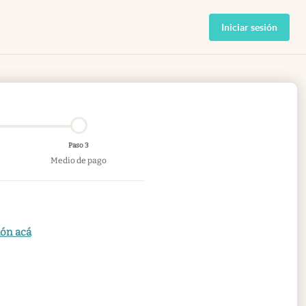
Iniciar sesión
Paso 3
Medio de pago
ión acá