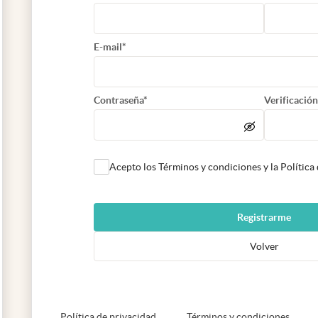
E-mail*
Contraseña*
Verificación
Acepto los Términos y condiciones y la Política
Registrarme
Volver
abre en nueva pestaña
abre e
Política de privacidad
Términos y condiciones