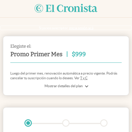
Si ya sos suscriptor
inicia sesión acá
Elegiste el:
Promo Primer Mes
|
$
999
Luego del primer mes, renovación automática a precio vigente. Podrás
cancelar tu suscripción cuando lo desees. Ver
T y C
Mostrar detalles del plan