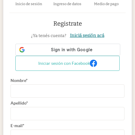
Inicio de sesión
Ingreso de datos
Medio de pago
Registrate
Iniciá sesión acá
¿Ya tenés cuenta?
Iniciar sesión con Facebook
Nombre*
Apellido*
E-mail*