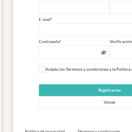
E-mail*
Contraseña*
Verificación
Acepto los Términos y condiciones y la Política
Registrarme
Volver
abre en nueva pestaña
abre e
Política de privacidad
Términos y condiciones