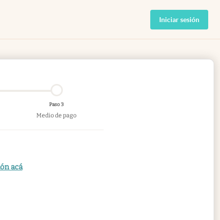
Iniciar sesión
Paso 3
Medio de pago
ión acá