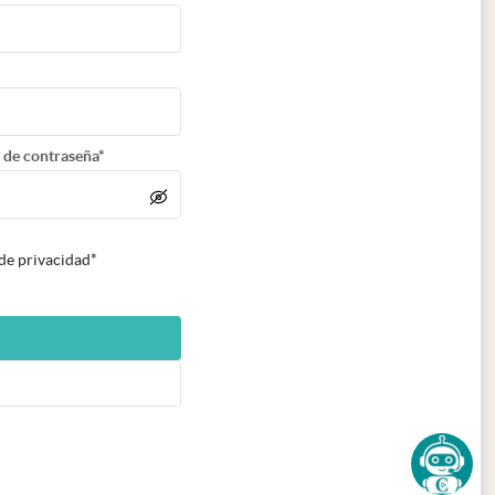
 de contraseña*
 de privacidad*
n nueva pestaña