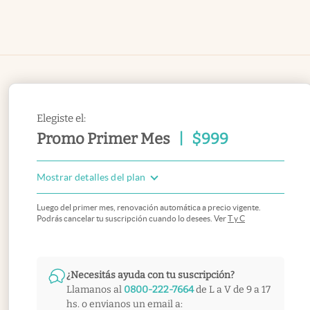
Elegiste el:
Promo Primer Mes
|
$
999
Mostrar detalles del plan
Luego del primer mes, renovación automática a precio vigente.
Podrás cancelar tu suscripción cuando lo desees. Ver
T y C
¿Necesitás ayuda con tu suscripción?
Llamanos al
0800-222-7664
de L a V de 9 a 17
hs. o envianos un email a: