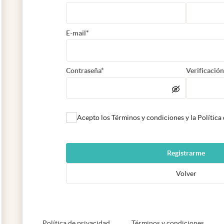
E-mail*
Contraseña*
Verificación
Acepto los Términos y condiciones y la Política
Registrarme
Volver
abre en nueva pestaña
abre e
Política de privacidad
Términos y condiciones