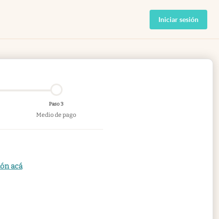
Iniciar sesión
Paso 3
Medio de pago
ión acá