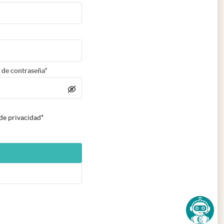
 de contraseña*
 de privacidad*
n nueva pestaña