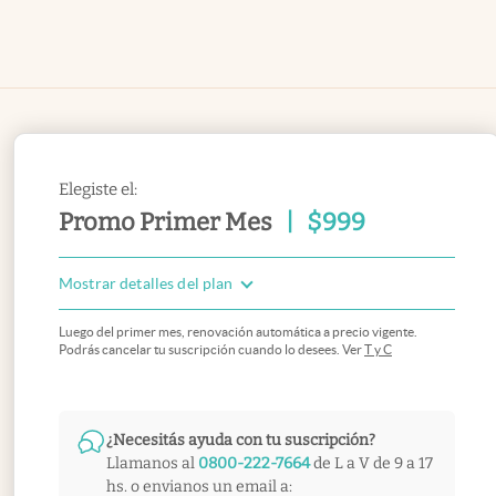
Elegiste el:
Promo Primer Mes
|
$
999
Mostrar detalles del plan
Luego del primer mes, renovación automática a precio vigente.
Podrás cancelar tu suscripción cuando lo desees. Ver
T y C
¿Necesitás ayuda con tu suscripción?
Llamanos al
0800-222-7664
de L a V de 9 a 17
hs. o envianos un email a: