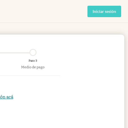
Iniciar sesión
Paso 3
Medio de pago
ión acá