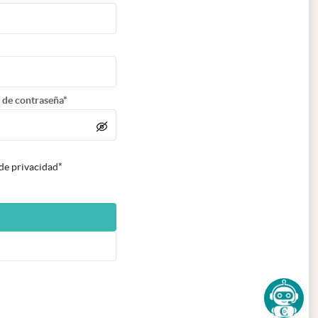
 de contraseña*
 de privacidad*
n nueva pestaña