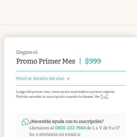
Elegiste el:
Promo Primer Mes
|
$
999
Mostrar detalles del plan
Luego del primer mes, renovación automática a precio vigente.
Podrás cancelar tu suscripción cuando lo desees. Ver
T y C
¿Necesitás ayuda con tu suscripción?
Llamanos al
0800-222-7664
de L a V de 9 a 17
hs. o envianos un email a: