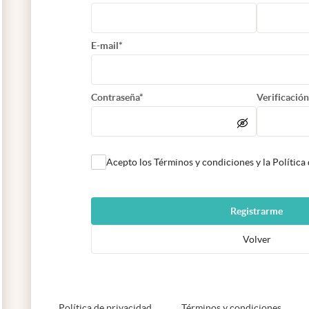
E-mail*
Contraseña*
Verificación
Acepto los Términos y condiciones y la Política
Registrarme
Volver
abre en nueva pestaña
abre e
Política de privacidad
Términos y condiciones