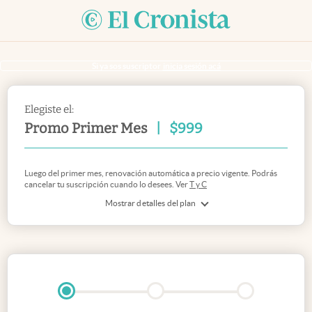
Si ya sos suscriptor
inicia sesión acá
Elegiste el:
Promo Primer Mes
|
$
999
Luego del primer mes, renovación automática a precio vigente. Podrás
cancelar tu suscripción cuando lo desees. Ver
T y C
Mostrar detalles del plan