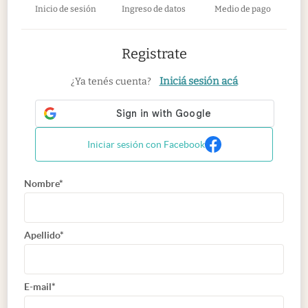
Inicio de sesión
Ingreso de datos
Medio de pago
Registrate
Iniciá sesión acá
¿Ya tenés cuenta?
Iniciar sesión con Facebook
Nombre*
Apellido*
E-mail*