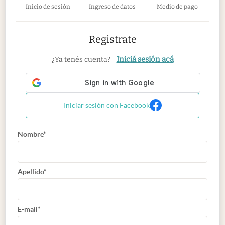
Inicio de sesión
Ingreso de datos
Medio de pago
Registrate
Iniciá sesión acá
¿Ya tenés cuenta?
Iniciar sesión con Facebook
Nombre*
Apellido*
E-mail*