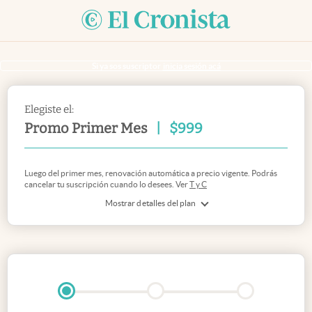
Si ya sos suscriptor
inicia sesión acá
Elegiste el:
Promo Primer Mes
|
$
999
Luego del primer mes, renovación automática a precio vigente. Podrás
cancelar tu suscripción cuando lo desees. Ver
T y C
Mostrar detalles del plan