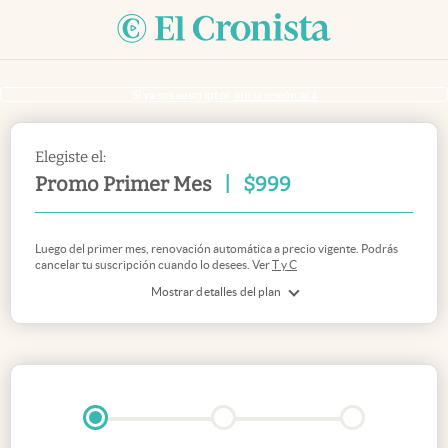
Si ya sos suscriptor
inicia sesión acá
Elegiste el:
Promo Primer Mes
|
$
999
Luego del primer mes, renovación automática a precio vigente. Podrás
cancelar tu suscripción cuando lo desees. Ver
T y C
Mostrar detalles del plan