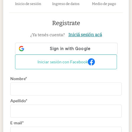
Inicio de sesión
Ingreso de datos
Medio de pago
Registrate
Iniciá sesión acá
¿Ya tenés cuenta?
Iniciar sesión con Facebook
Nombre*
Apellido*
E-mail*