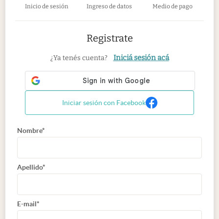
Inicio de sesión
Ingreso de datos
Medio de pago
Registrate
Iniciá sesión acá
¿Ya tenés cuenta?
Iniciar sesión con Facebook
Nombre*
Apellido*
E-mail*