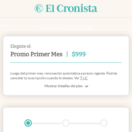
Si ya sos suscriptor
inicia sesión acá
Elegiste el:
Promo Primer Mes
|
$
999
Luego del primer mes, renovación automática a precio vigente. Podrás
cancelar tu suscripción cuando lo desees. Ver
T y C
Mostrar detalles del plan