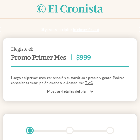
Si ya sos suscriptor
inicia sesión acá
Elegiste el:
Promo Primer Mes
|
$
999
Luego del primer mes, renovación automática a precio vigente. Podrás
cancelar tu suscripción cuando lo desees. Ver
T y C
Mostrar detalles del plan