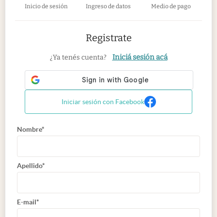
Inicio de sesión
Ingreso de datos
Medio de pago
Registrate
Iniciá sesión acá
¿Ya tenés cuenta?
Iniciar sesión con Facebook
Nombre*
Apellido*
E-mail*