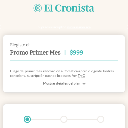
Si ya sos suscriptor
inicia sesión acá
Elegiste el:
Promo Primer Mes
|
$
999
Luego del primer mes, renovación automática a precio vigente. Podrás
cancelar tu suscripción cuando lo desees. Ver
T y C
Mostrar detalles del plan