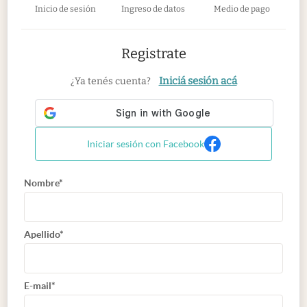
Inicio de sesión
Ingreso de datos
Medio de pago
Registrate
Iniciá sesión acá
¿Ya tenés cuenta?
Iniciar sesión con Facebook
Nombre*
Apellido*
E-mail*