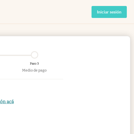
Iniciar sesión
Paso 3
Medio de pago
ión acá