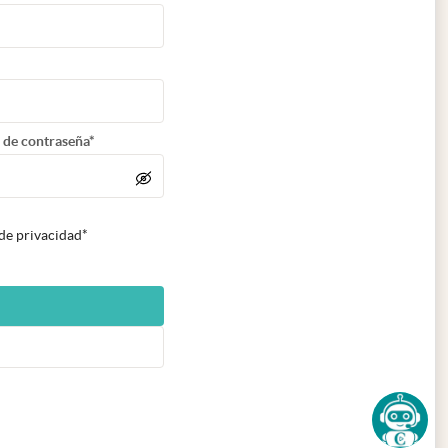
 de contraseña*
 de privacidad*
n nueva pestaña