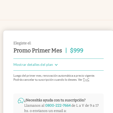
Elegiste el:
Promo Primer Mes
|
$
999
Mostrar detalles del plan
Luego del primer mes, renovación automática a precio vigente.
Podrás cancelar tu suscripción cuando lo desees. Ver
T y C
¿Necesitás ayuda con tu suscripción?
Llamanos al
0800-222-7664
de L a V de 9 a 17
hs. o envianos un email a: