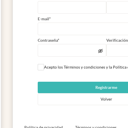
E-mail*
Contraseña*
Verificación
Acepto los Términos y condiciones y la Política
Registrarme
Volver
abre en nueva pestaña
abre e
Política de privacidad
Términos y condiciones