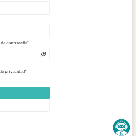
 de contraseña*
 de privacidad*
n nueva pestaña