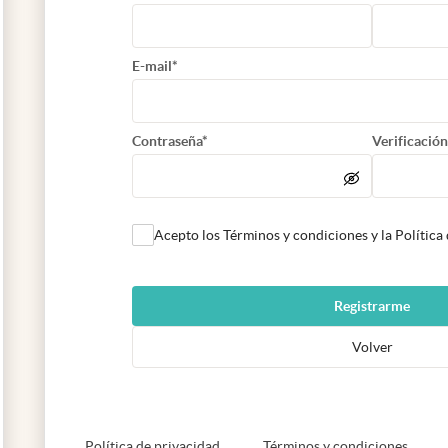
E-mail*
Contraseña*
Verificación
Acepto los Términos y condiciones y la Política
Registrarme
Volver
abre en nueva pestaña
abre e
Política de privacidad
Términos y condiciones