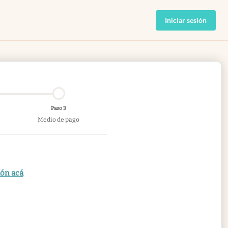
Iniciar sesión
Paso 3
Medio de pago
ión acá