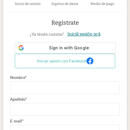
Inicio de sesión
Ingreso de datos
Medio de pago
Registrate
Iniciá sesión acá
¿Ya tenés cuenta?
Iniciar sesión con Facebook
Nombre*
Apellido*
E-mail*