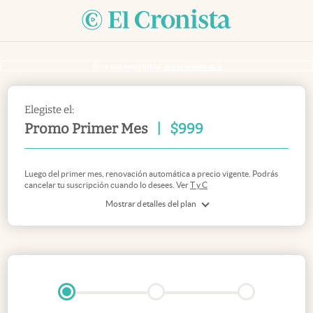
Si ya sos suscriptor
inicia sesión acá
Elegiste el:
Promo Primer Mes
|
$
999
Luego del primer mes, renovación automática a precio vigente. Podrás
cancelar tu suscripción cuando lo desees. Ver
T y C
Mostrar detalles del plan