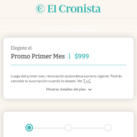
Si ya sos suscriptor
inicia sesión acá
Elegiste el:
Promo Primer Mes
|
$
999
Luego del primer mes, renovación automática a precio vigente. Podrás
cancelar tu suscripción cuando lo desees. Ver
T y C
Mostrar detalles del plan