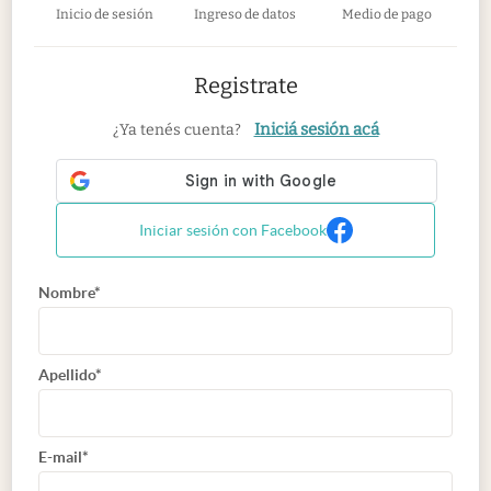
Inicio de sesión
Ingreso de datos
Medio de pago
Registrate
Iniciá sesión acá
¿Ya tenés cuenta?
Iniciar sesión con Facebook
Nombre*
Apellido*
E-mail*