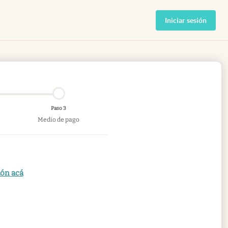
Iniciar sesión
Paso 3
Medio de pago
ión acá