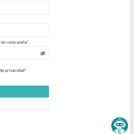
 de contraseña*
 de privacidad*
n nueva pestaña