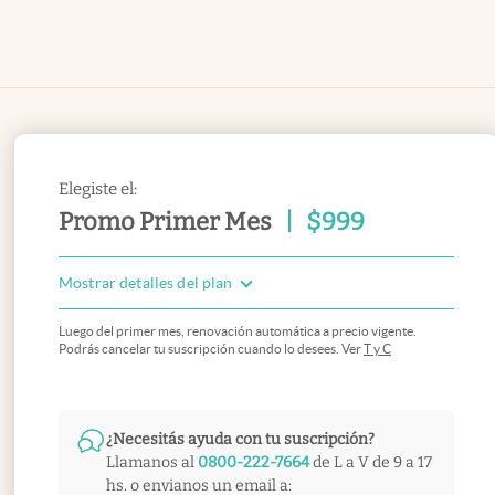
Elegiste el:
Promo Primer Mes
|
$
999
Mostrar detalles del plan
Luego del primer mes, renovación automática a precio vigente.
Podrás cancelar tu suscripción cuando lo desees. Ver
T y C
¿Necesitás ayuda con tu suscripción?
Llamanos al
0800-222-7664
de L a V de 9 a 17
hs. o envianos un email a: