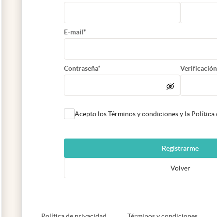
E-mail*
Contraseña*
Verificación
Acepto los Términos y condiciones y la Política
Registrarme
Volver
abre en nueva pestaña
abre e
Política de privacidad
Términos y condiciones