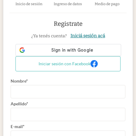
Inicio de sesión
Ingreso de datos
Medio de pago
Registrate
Iniciá sesión acá
¿Ya tenés cuenta?
Iniciar sesión con Facebook
Nombre*
Apellido*
E-mail*