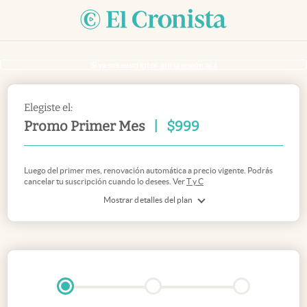
Si ya sos suscriptor
inicia sesión acá
Elegiste el:
Promo Primer Mes
|
$
999
Luego del primer mes, renovación automática a precio vigente. Podrás
cancelar tu suscripción cuando lo desees. Ver
T y C
Mostrar detalles del plan