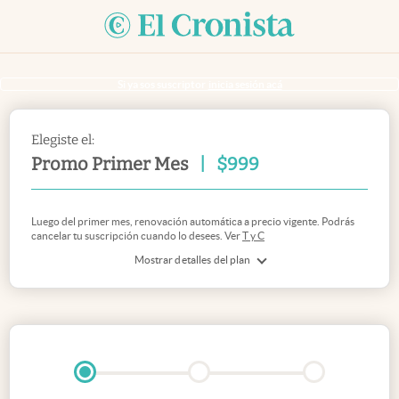
Si ya sos suscriptor
inicia sesión acá
Elegiste el:
Promo Primer Mes
|
$
999
Luego del primer mes, renovación automática a precio vigente. Podrás
cancelar tu suscripción cuando lo desees. Ver
T y C
Mostrar detalles del plan