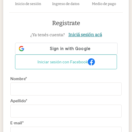
Inicio de sesión
Ingreso de datos
Medio de pago
Registrate
Iniciá sesión acá
¿Ya tenés cuenta?
Iniciar sesión con Facebook
Nombre*
Apellido*
E-mail*