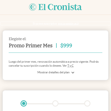
Si ya sos suscriptor
inicia sesión acá
Elegiste el:
Promo Primer Mes
|
$
999
Luego del primer mes, renovación automática a precio vigente. Podrás
cancelar tu suscripción cuando lo desees. Ver
T y C
Mostrar detalles del plan