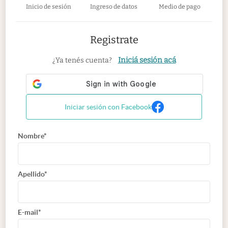
Inicio de sesión
Ingreso de datos
Medio de pago
Registrate
Iniciá sesión acá
¿Ya tenés cuenta?
Iniciar sesión con Facebook
Nombre*
Apellido*
E-mail*