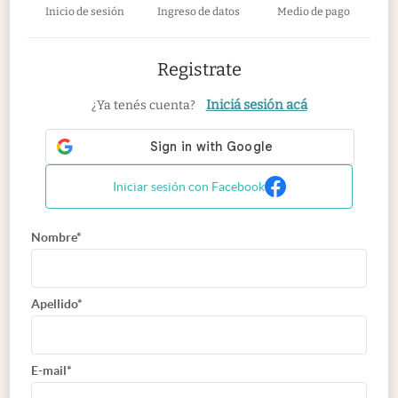
Inicio de sesión
Ingreso de datos
Medio de pago
Registrate
Iniciá sesión acá
¿Ya tenés cuenta?
Iniciar sesión con Facebook
Nombre*
Apellido*
E-mail*