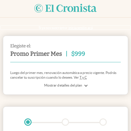
Si ya sos suscriptor
inicia sesión acá
Elegiste el:
Promo Primer Mes
|
$
999
Luego del primer mes, renovación automática a precio vigente. Podrás
cancelar tu suscripción cuando lo desees. Ver
T y C
Mostrar detalles del plan