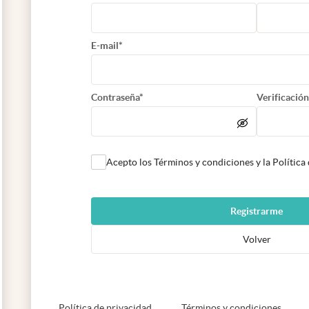
E-mail*
Contraseña*
Verificación
Acepto los Términos y condiciones y la Política
Registrarme
Volver
abre en nueva pestaña
abre e
Política de privacidad
Términos y condiciones