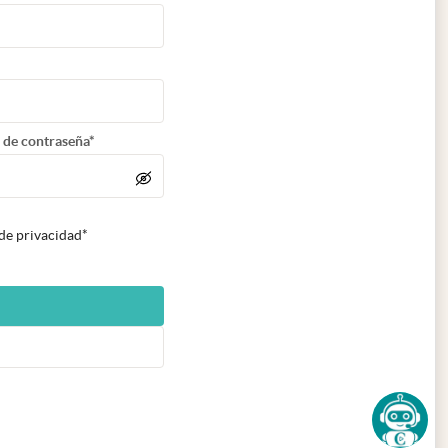
 de contraseña*
 de privacidad*
n nueva pestaña