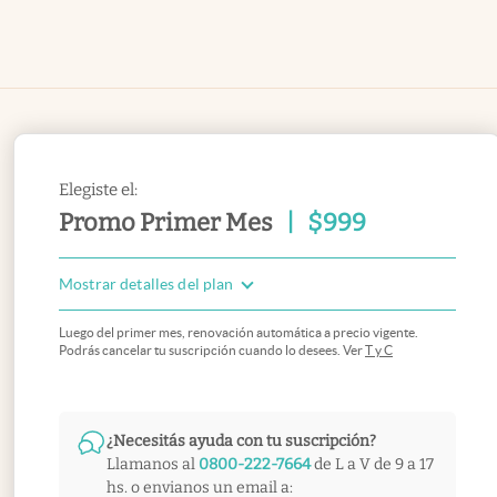
Elegiste el:
Promo Primer Mes
|
$
999
Mostrar detalles del plan
Luego del primer mes, renovación automática a precio vigente.
Podrás cancelar tu suscripción cuando lo desees. Ver
T y C
¿Necesitás ayuda con tu suscripción?
Llamanos al
0800-222-7664
de L a V de 9 a 17
hs. o envianos un email a: