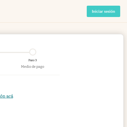
Iniciar sesión
Paso 3
Medio de pago
ión acá