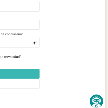
 de contraseña*
 de privacidad*
n nueva pestaña