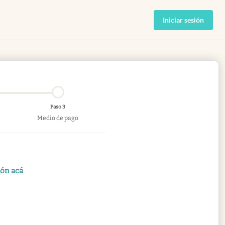
Iniciar sesión
Paso 3
Medio de pago
ión acá