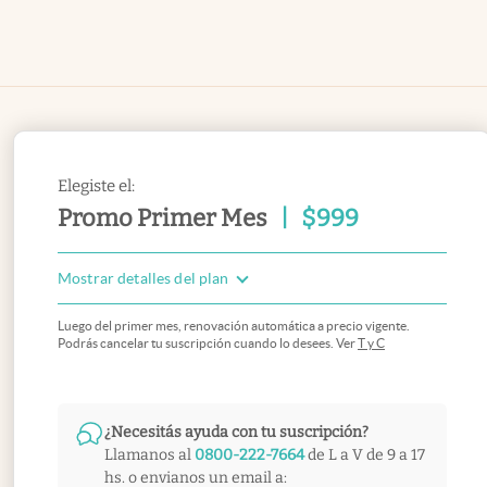
Elegiste el:
Promo Primer Mes
|
$
999
Mostrar detalles del plan
Luego del primer mes, renovación automática a precio vigente.
Podrás cancelar tu suscripción cuando lo desees. Ver
T y C
¿Necesitás ayuda con tu suscripción?
Llamanos al
0800-222-7664
de L a V de 9 a 17
hs. o envianos un email a: