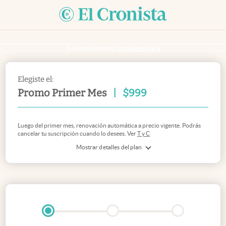
Si ya sos suscriptor
inicia sesión acá
Elegiste el:
Promo Primer Mes
|
$
999
Luego del primer mes, renovación automática a precio vigente. Podrás
cancelar tu suscripción cuando lo desees. Ver
T y C
Mostrar detalles del plan