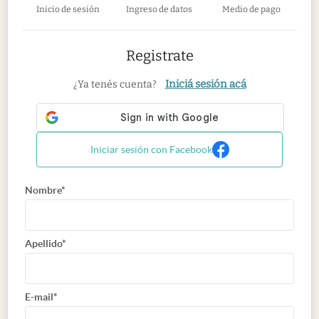
Inicio de sesión
Ingreso de datos
Medio de pago
Registrate
Iniciá sesión acá
¿Ya tenés cuenta?
Iniciar sesión con Facebook
Nombre*
Apellido*
E-mail*