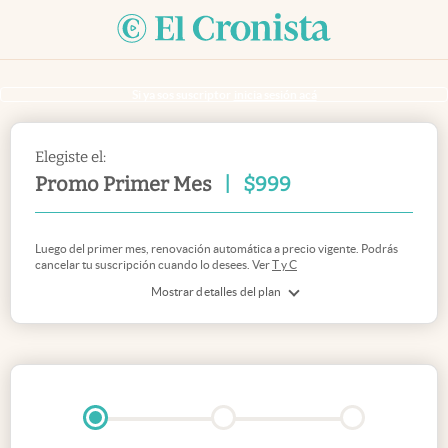
Si ya sos suscriptor
inicia sesión acá
Elegiste el:
Promo Primer Mes
|
$
999
Luego del primer mes, renovación automática a precio vigente. Podrás
cancelar tu suscripción cuando lo desees. Ver
T y C
Mostrar detalles del plan