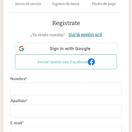
Inicio de sesión
Ingreso de datos
Medio de pago
Registrate
Iniciá sesión acá
¿Ya tenés cuenta?
Iniciar sesión con Facebook
Nombre*
Apellido*
E-mail*