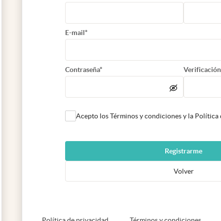
E-mail*
Contraseña*
Verificación
Acepto los Términos y condiciones y la Política
Registrarme
Volver
abre en nueva pestaña
abre e
Política de privacidad
Términos y condiciones