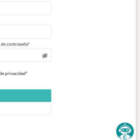
 de contraseña*
 de privacidad*
n nueva pestaña