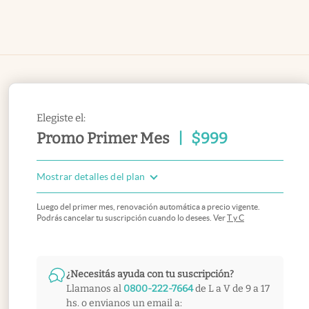
Elegiste el:
Promo Primer Mes
|
$
999
Mostrar detalles del plan
Luego del primer mes, renovación automática a precio vigente.
Podrás cancelar tu suscripción cuando lo desees. Ver
T y C
¿Necesitás ayuda con tu suscripción?
Llamanos al
0800-222-7664
de L a V de 9 a 17
hs. o envianos un email a: