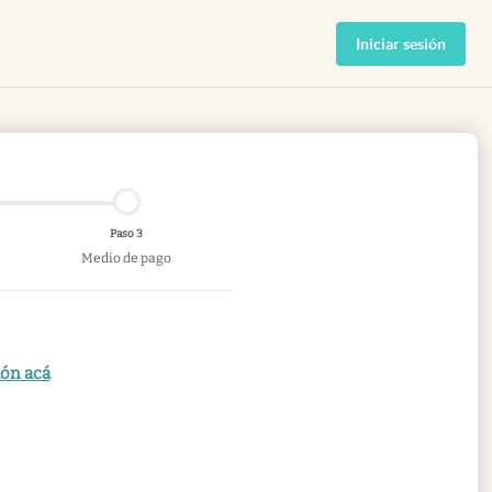
Iniciar sesión
Paso 3
Medio de pago
ión acá