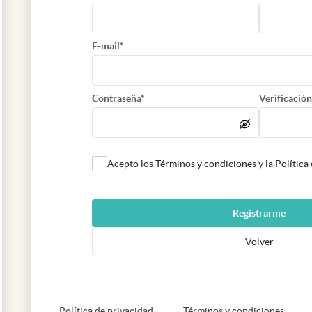
E-mail*
Contraseña*
Verificación
Acepto los Términos y condiciones y la Política
Registrarme
Volver
abre en nueva pestaña
abre e
Política de privacidad
Términos y condiciones