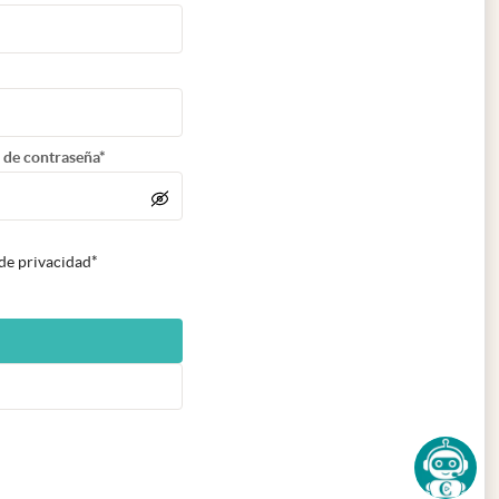
 de contraseña*
 de privacidad*
n nueva pestaña