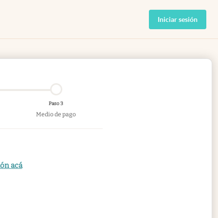
Iniciar sesión
Paso 3
Medio de pago
ión acá