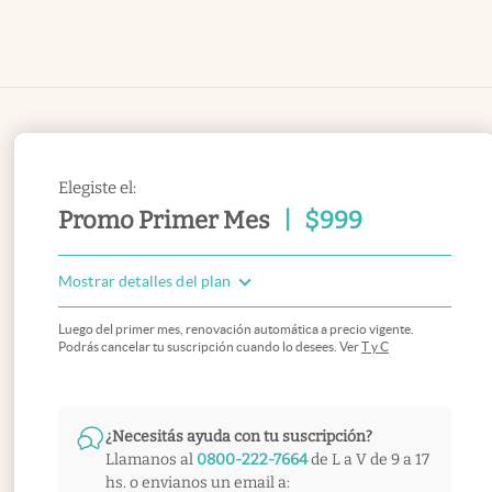
Elegiste el:
Promo Primer Mes
|
$
999
Mostrar detalles del plan
Luego del primer mes, renovación automática a precio vigente.
Podrás cancelar tu suscripción cuando lo desees. Ver
T y C
¿Necesitás ayuda con tu suscripción?
Llamanos al
0800-222-7664
de L a V de 9 a 17
hs. o envianos un email a: