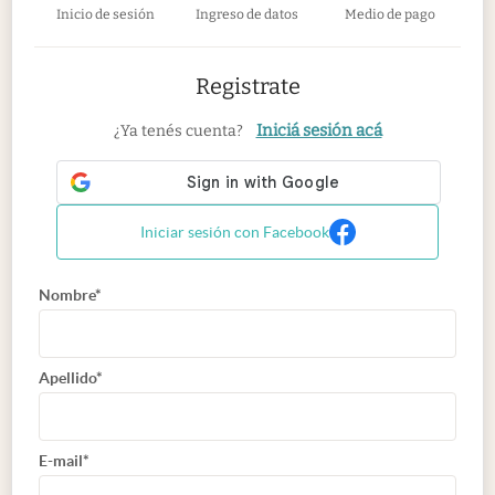
Inicio de sesión
Ingreso de datos
Medio de pago
Registrate
Iniciá sesión acá
¿Ya tenés cuenta?
Iniciar sesión con Facebook
Nombre*
Apellido*
E-mail*