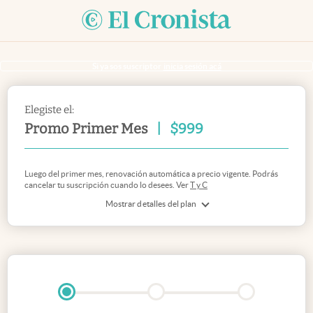
Si ya sos suscriptor
inicia sesión acá
Elegiste el:
Promo Primer Mes
|
$
999
Luego del primer mes, renovación automática a precio vigente. Podrás
cancelar tu suscripción cuando lo desees. Ver
T y C
Mostrar detalles del plan