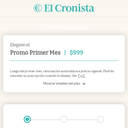
Si ya sos suscriptor
inicia sesión acá
Elegiste el:
Promo Primer Mes
|
$
999
Luego del primer mes, renovación automática a precio vigente. Podrás
cancelar tu suscripción cuando lo desees. Ver
T y C
Mostrar detalles del plan