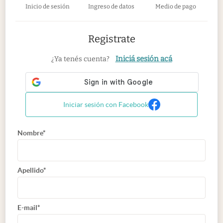
Inicio de sesión
Ingreso de datos
Medio de pago
Registrate
Iniciá sesión acá
¿Ya tenés cuenta?
Iniciar sesión con Facebook
Nombre*
Apellido*
E-mail*