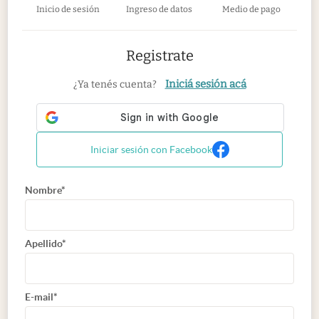
Inicio de sesión
Ingreso de datos
Medio de pago
Registrate
Iniciá sesión acá
¿Ya tenés cuenta?
Iniciar sesión con Facebook
Nombre*
Apellido*
E-mail*