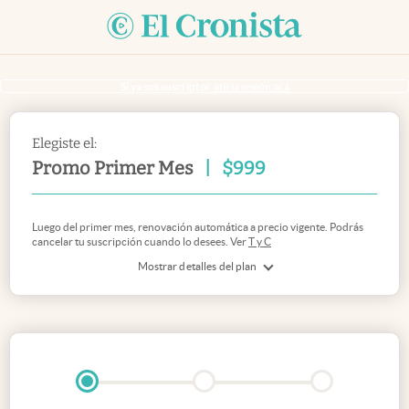
Si ya sos suscriptor
inicia sesión acá
Elegiste el:
Promo Primer Mes
|
$
999
Luego del primer mes, renovación automática a precio vigente. Podrás
cancelar tu suscripción cuando lo desees. Ver
T y C
Mostrar detalles del plan