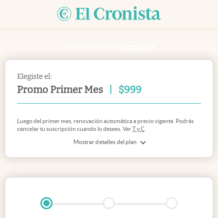
Si ya sos suscriptor
inicia sesión acá
Elegiste el:
Promo Primer Mes
|
$
999
Luego del primer mes, renovación automática a precio vigente. Podrás
cancelar tu suscripción cuando lo desees. Ver
T y C
Mostrar detalles del plan