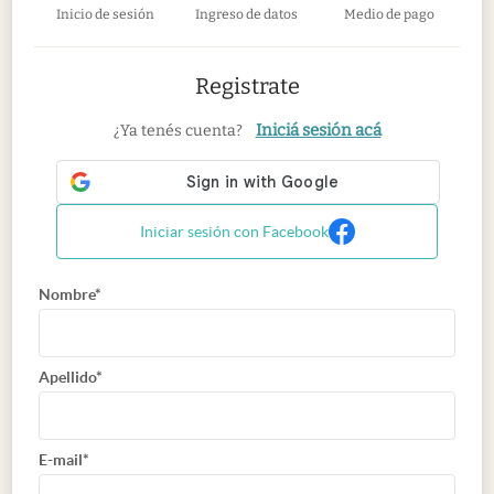
Inicio de sesión
Ingreso de datos
Medio de pago
Registrate
Iniciá sesión acá
¿Ya tenés cuenta?
Iniciar sesión con Facebook
Nombre*
Apellido*
E-mail*