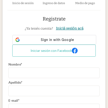
Inicio de sesión
Ingreso de datos
Medio de pago
Registrate
Iniciá sesión acá
¿Ya tenés cuenta?
Iniciar sesión con Facebook
Nombre*
Apellido*
E-mail*