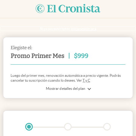
Si ya sos suscriptor
inicia sesión acá
Elegiste el:
Promo Primer Mes
|
$
999
Luego del primer mes, renovación automática a precio vigente. Podrás
cancelar tu suscripción cuando lo desees. Ver
T y C
Mostrar detalles del plan