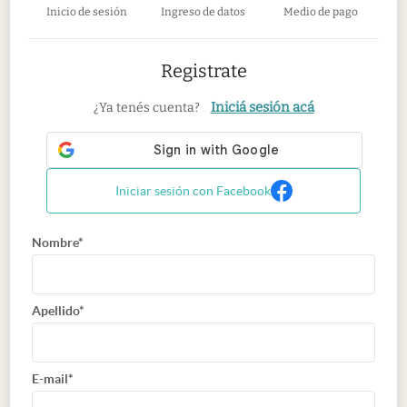
Inicio de sesión
Ingreso de datos
Medio de pago
Registrate
Iniciá sesión acá
¿Ya tenés cuenta?
Iniciar sesión con Facebook
Nombre*
Apellido*
E-mail*