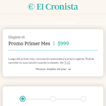
Si ya sos suscriptor
inicia sesión acá
Elegiste el:
Promo Primer Mes
|
$
999
Luego del primer mes, renovación automática a precio vigente. Podrás
cancelar tu suscripción cuando lo desees. Ver
T y C
Mostrar detalles del plan