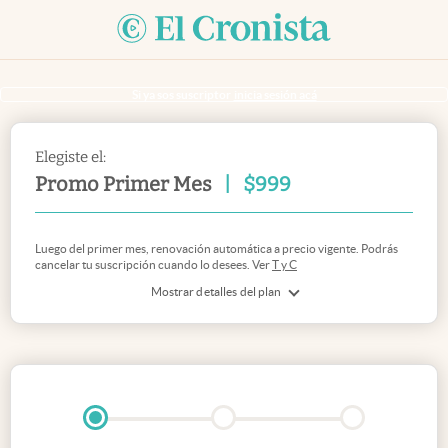
Si ya sos suscriptor
inicia sesión acá
Elegiste el:
Promo Primer Mes
|
$
999
Luego del primer mes, renovación automática a precio vigente. Podrás
cancelar tu suscripción cuando lo desees. Ver
T y C
Mostrar detalles del plan