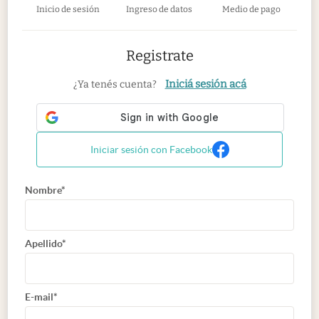
Inicio de sesión
Ingreso de datos
Medio de pago
Registrate
Iniciá sesión acá
¿Ya tenés cuenta?
Iniciar sesión con Facebook
Nombre*
Apellido*
E-mail*