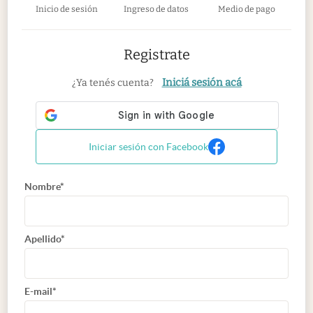
Inicio de sesión
Ingreso de datos
Medio de pago
Registrate
Iniciá sesión acá
¿Ya tenés cuenta?
Iniciar sesión con Facebook
Nombre*
Apellido*
E-mail*