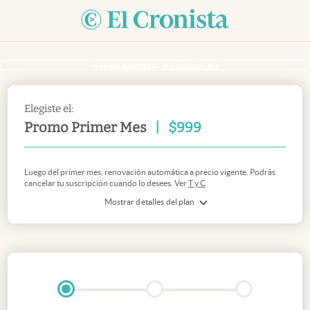
Si ya sos suscriptor
inicia sesión acá
Elegiste el:
Promo Primer Mes
|
$
999
Luego del primer mes, renovación automática a precio vigente. Podrás
cancelar tu suscripción cuando lo desees. Ver
T y C
Mostrar detalles del plan