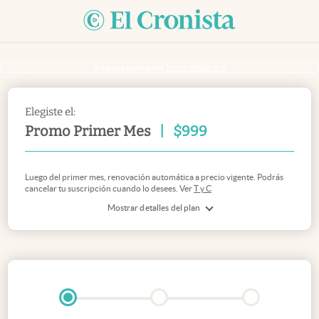
Si ya sos suscriptor
inicia sesión acá
Elegiste el:
Promo Primer Mes
|
$
999
Luego del primer mes, renovación automática a precio vigente. Podrás
cancelar tu suscripción cuando lo desees. Ver
T y C
Mostrar detalles del plan