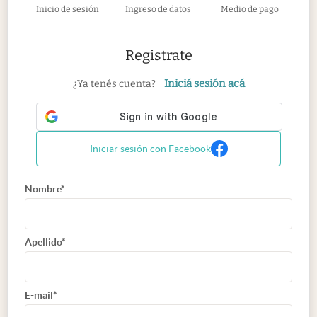
Inicio de sesión
Ingreso de datos
Medio de pago
Registrate
Iniciá sesión acá
¿Ya tenés cuenta?
Iniciar sesión con Facebook
Nombre*
Apellido*
E-mail*