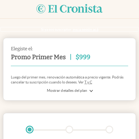
Si ya sos suscriptor
inicia sesión acá
Elegiste el:
Promo Primer Mes
|
$
999
Luego del primer mes, renovación automática a precio vigente. Podrás
cancelar tu suscripción cuando lo desees. Ver
T y C
Mostrar detalles del plan