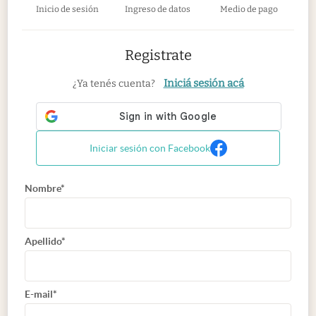
Inicio de sesión
Ingreso de datos
Medio de pago
Registrate
Iniciá sesión acá
¿Ya tenés cuenta?
Iniciar sesión con Facebook
Nombre*
Apellido*
E-mail*