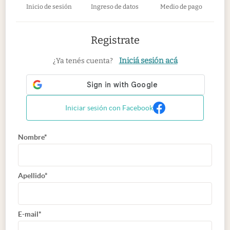
Inicio de sesión
Ingreso de datos
Medio de pago
Registrate
Iniciá sesión acá
¿Ya tenés cuenta?
Iniciar sesión con Facebook
Nombre*
Apellido*
E-mail*