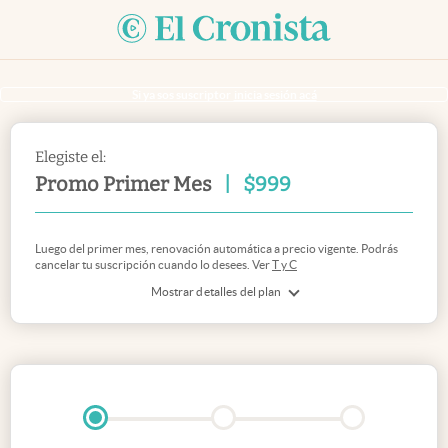
Si ya sos suscriptor
inicia sesión acá
Elegiste el:
Promo Primer Mes
|
$
999
Luego del primer mes, renovación automática a precio vigente. Podrás
cancelar tu suscripción cuando lo desees. Ver
T y C
Mostrar detalles del plan