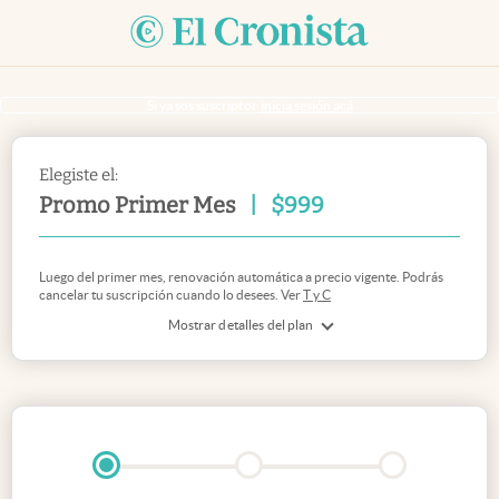
Si ya sos suscriptor
inicia sesión acá
Elegiste el:
Promo Primer Mes
|
$
999
Luego del primer mes, renovación automática a precio vigente. Podrás
cancelar tu suscripción cuando lo desees. Ver
T y C
Mostrar detalles del plan