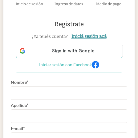
Inicio de sesión
Ingreso de datos
Medio de pago
Registrate
Iniciá sesión acá
¿Ya tenés cuenta?
Iniciar sesión con Facebook
Nombre*
Apellido*
E-mail*