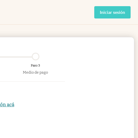
Iniciar sesión
Paso 3
Medio de pago
ión acá