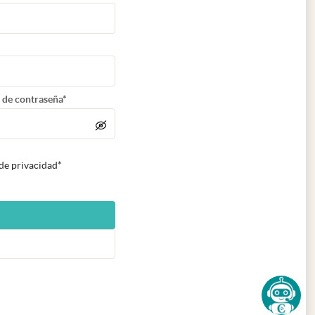
 de contraseña*
 de privacidad*
n nueva pestaña