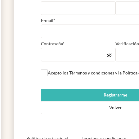
E-mail*
Contraseña*
Verificación
Acepto los Términos y condiciones y la Política
Registrarme
Volver
abre en nueva pestaña
abre e
Política de privacidad
Términos y condiciones