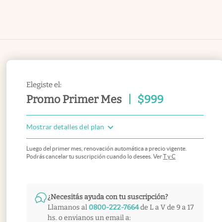
Elegiste el:
Promo Primer Mes
|
$
999
Mostrar detalles del plan
Luego del primer mes, renovación automática a precio vigente.
Podrás cancelar tu suscripción cuando lo desees. Ver
T y C
¿Necesitás ayuda con tu suscripción?
Llamanos al
0800-222-7664
de L a V de 9 a 17
hs. o envianos un email a: