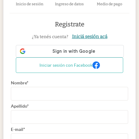
Inicio de sesión
Ingreso de datos
Medio de pago
Registrate
Iniciá sesión acá
¿Ya tenés cuenta?
Iniciar sesión con Facebook
Nombre*
Apellido*
E-mail*