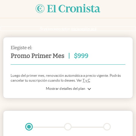
Si ya sos suscriptor
inicia sesión acá
Elegiste el:
Promo Primer Mes
|
$
999
Luego del primer mes, renovación automática a precio vigente. Podrás
cancelar tu suscripción cuando lo desees. Ver
T y C
Mostrar detalles del plan