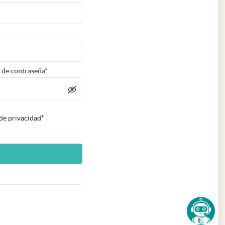
 de contraseña*
 de privacidad*
n nueva pestaña