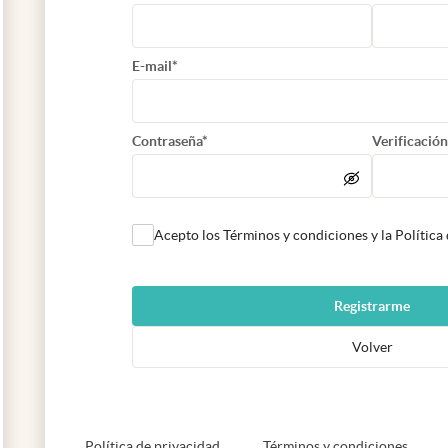
E-mail*
Contraseña*
Verificación
Acepto los Términos y condiciones y la Política
Registrarme
Volver
abre en nueva pestaña
abre e
Política de privacidad
Términos y condiciones