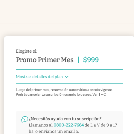
Elegiste el:
Promo Primer Mes
|
$
999
Mostrar detalles del plan
Luego del primer mes, renovación automática a precio vigente.
Podrás cancelar tu suscripción cuando lo desees. Ver
T y C
¿Necesitás ayuda con tu suscripción?
Llamanos al
0800-222-7664
de L a V de 9 a 17
hs. o envianos un email a: