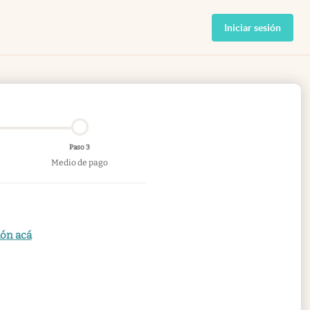
Iniciar sesión
Paso 3
Medio de pago
ión acá