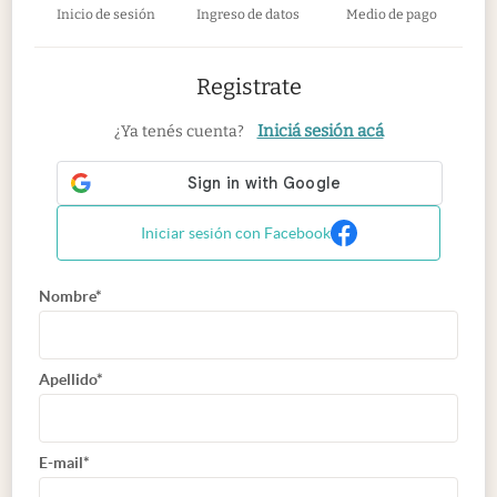
Inicio de sesión
Ingreso de datos
Medio de pago
Registrate
Iniciá sesión acá
¿Ya tenés cuenta?
Iniciar sesión con Facebook
Nombre*
Apellido*
E-mail*