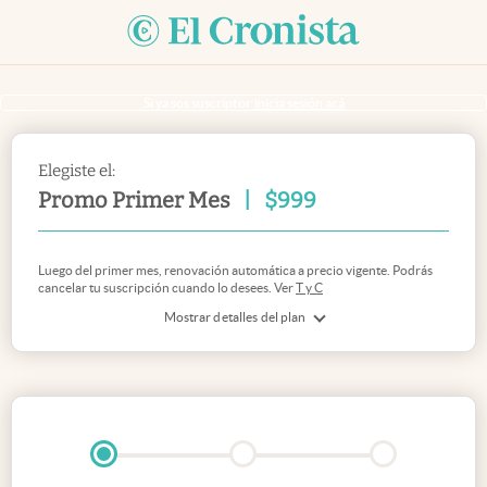
Si ya sos suscriptor
inicia sesión acá
Elegiste el:
Promo Primer Mes
|
$
999
Luego del primer mes, renovación automática a precio vigente. Podrás
cancelar tu suscripción cuando lo desees. Ver
T y C
Mostrar detalles del plan