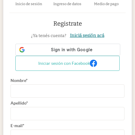
Inicio de sesión
Ingreso de datos
Medio de pago
Registrate
Iniciá sesión acá
¿Ya tenés cuenta?
Iniciar sesión con Facebook
Nombre*
Apellido*
E-mail*