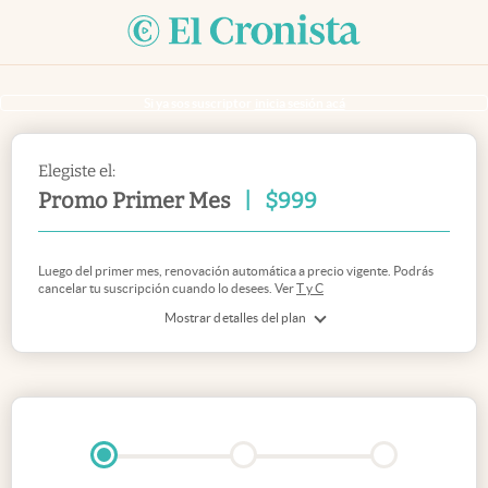
Si ya sos suscriptor
inicia sesión acá
Elegiste el:
Promo Primer Mes
|
$
999
Luego del primer mes, renovación automática a precio vigente. Podrás
cancelar tu suscripción cuando lo desees. Ver
T y C
Mostrar detalles del plan