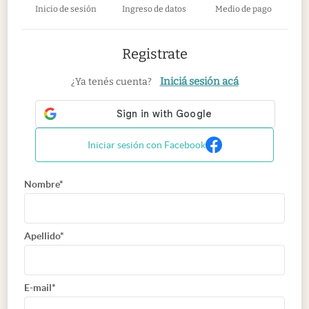
Inicio de sesión
Ingreso de datos
Medio de pago
Registrate
Iniciá sesión acá
¿Ya tenés cuenta?
Iniciar sesión con Facebook
Nombre*
Apellido*
E-mail*