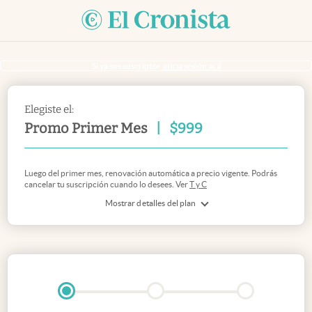
Si ya sos suscriptor
inicia sesión acá
Elegiste el:
Promo Primer Mes
|
$
999
Luego del primer mes, renovación automática a precio vigente. Podrás
cancelar tu suscripción cuando lo desees. Ver
T y C
Mostrar detalles del plan