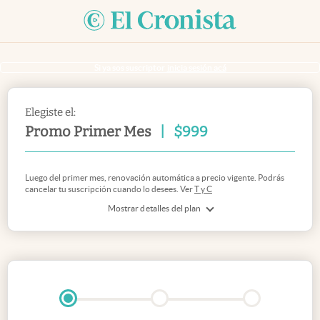
Si ya sos suscriptor
inicia sesión acá
Elegiste el:
Promo Primer Mes
|
$
999
Luego del primer mes, renovación automática a precio vigente. Podrás
cancelar tu suscripción cuando lo desees. Ver
T y C
Mostrar detalles del plan