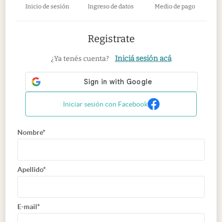
Inicio de sesión
Ingreso de datos
Medio de pago
Registrate
Iniciá sesión acá
¿Ya tenés cuenta?
Iniciar sesión con Facebook
Nombre*
Apellido*
E-mail*