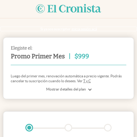
Si ya sos suscriptor
inicia sesión acá
Elegiste el:
Promo Primer Mes
|
$
999
Luego del primer mes, renovación automática a precio vigente. Podrás
cancelar tu suscripción cuando lo desees. Ver
T y C
Mostrar detalles del plan