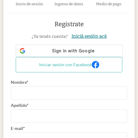
Inicio de sesión
Ingreso de datos
Medio de pago
Registrate
Iniciá sesión acá
¿Ya tenés cuenta?
Iniciar sesión con Facebook
Nombre*
Apellido*
E-mail*