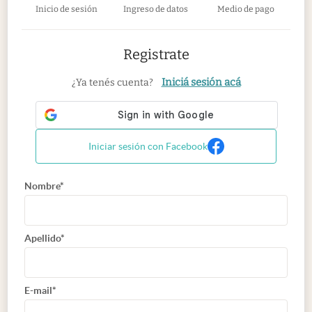
Inicio de sesión
Ingreso de datos
Medio de pago
Registrate
Iniciá sesión acá
¿Ya tenés cuenta?
Iniciar sesión con Facebook
Nombre*
Apellido*
E-mail*