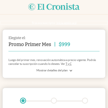
Si ya sos suscriptor
inicia sesión acá
Elegiste el:
Promo Primer Mes
|
$
999
Luego del primer mes, renovación automática a precio vigente. Podrás
cancelar tu suscripción cuando lo desees. Ver
T y C
Mostrar detalles del plan